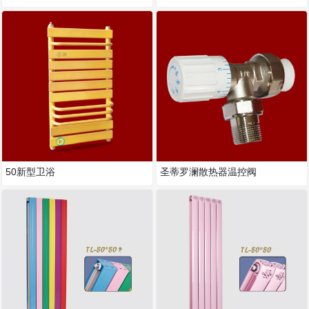
50新型卫浴
圣蒂罗澜散热器温控阀