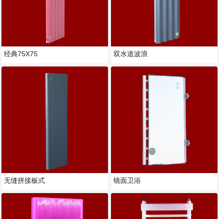
经典75X75
双水道波浪
无缝拼接板式
镜面卫浴