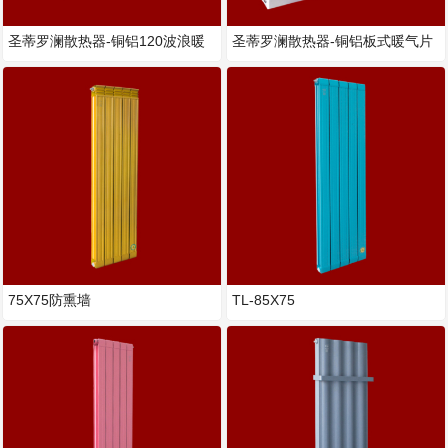
圣蒂罗澜散热器-铜铝120波浪暖
圣蒂罗澜散热器-铜铝板式暖气片
气片
75X75防熏墙
TL-85X75