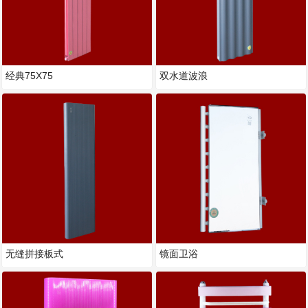
经典75X75
双水道波浪
无缝拼接板式
镜面卫浴