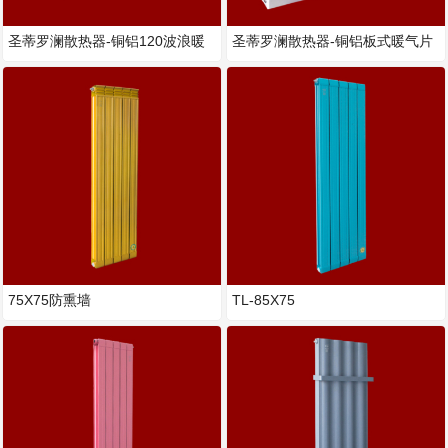
圣蒂罗澜散热器-铜铝120波浪暖
圣蒂罗澜散热器-铜铝板式暖气片
气片
75X75防熏墙
TL-85X75