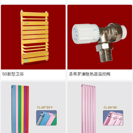
50新型卫浴
圣蒂罗澜散热器温控阀